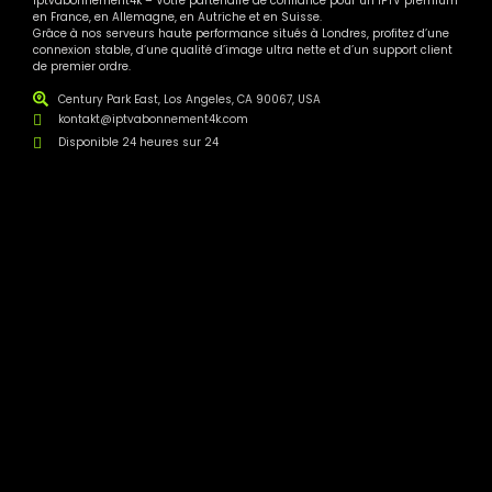
Iptvabonnement4k – Votre partenaire de confiance pour un IPTV premium
en France, en Allemagne, en Autriche et en Suisse.
Grâce à nos serveurs haute performance situés à Londres, profitez d’une
connexion stable, d’une qualité d’image ultra nette et d’un support client
de premier ordre.
Century Park East, Los Angeles, CA 90067, USA
kontakt@iptvabonnement4k.com
Disponible 24 heures sur 24