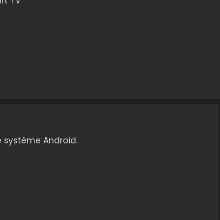
rt TV
e système Android.