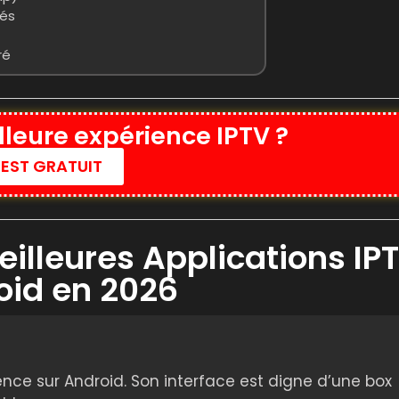
sés
ré
lleure expérience IPTV ?
TEST GRATUIT
illeures Applications IP
oid en 2026
ence sur Android. Son interface est digne d’une box