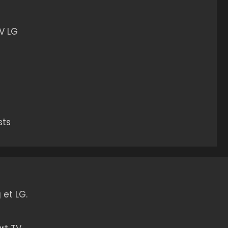
V LG
sts
 et LG.