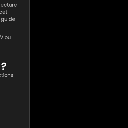
lecture
 cet
n guide
TV ou
 ?
ctions