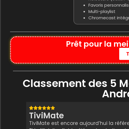
Favoris personnali
Multi-playlist
Chromecast intég
Prêt pour la mei
Classement des 5 Me
Andr
TiviMate
TiviMate est encore aujourd’hui la référ