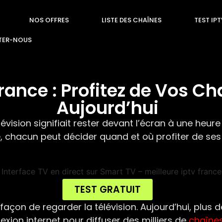
NOS OFFRES
LISTE DES CHAÎNES
TEST IP
TER-NOUS
France : Profitez de Vos C
Aujourd’hui
ision signifiait rester devant l’écran à une heure
ce, chacun peut décider quand et où profiter de ses
TEST GRATUIT
çon de regarder la télévision. Aujourd’hui, plus d
exion internet pour diffuser des milliers de
chaîne