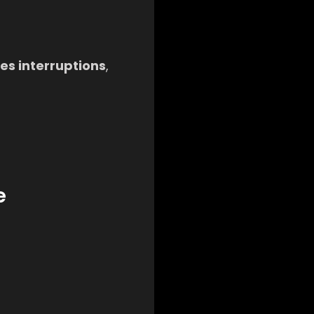
les interruptions
,
e