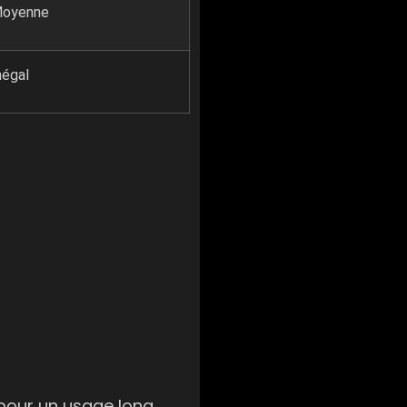
oyenne
négal
 pour un usage long