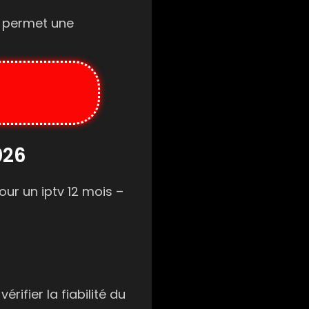
i permet une
026
pour un
iptv 12 mois –
érifier la fiabilité du