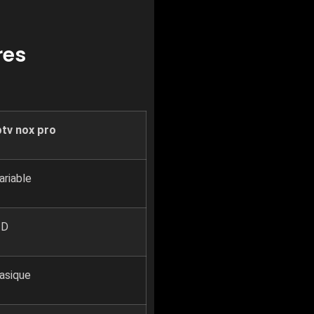
res
ptv nox pro
ariable
HD
asique