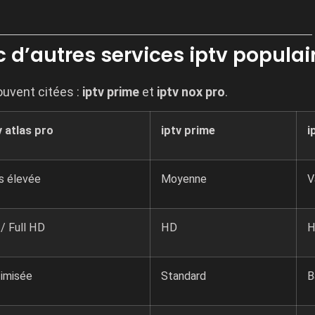
d’autres services iptv populai
ouvent citées :
iptv prime
et
iptv nox pro
.
v atlas pro
iptv prime
i
s élevée
Moyenne
V
/ Full HD
HD
imisée
Standard
B