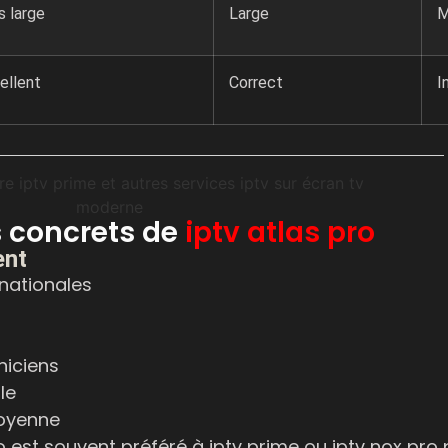
s large
Large
M
ellent
Correct
I
 concrets de
iptv atlas pro
ent
nationales
niciens
le
moyenne
 est souvent préféré à iptv prime ou iptv nox pro