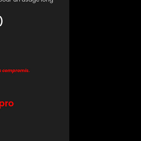
)
ns compromis.
pro